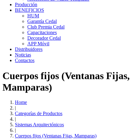
Producción
BENEFICIOS
HUM
Garantía Cedal
Club Premia Cedal
Capacitaciones
Decorador Cedal
APP Móvil
Distribuidores
Noticias
Contactos
Cuerpos fijos (Ventanas Fijas,
Mamparas)
Home
|
Categorías de Productos
|
Sistemas Arquitectónicos
|
Cuerpos fijos (Ventanas Fijas, Mamparas)