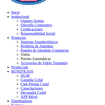
Inicio
institucional
Quienes Somos
Filosofía Corporativa
Certificaciones
Responsabilidad Social
Productos
Sistemas Arquitectónicos
Perfilería de Aluminio
Paneles de Aluminio Compuesto
Vidrio
Puertas Automáticas
Accesorios de Vidrio Templado
Producción
BENEFICIOS
HUM
Garantía Cedal
Club Premia Cedal
Capacitaciones
Decorador Cedal
APP Móvil
Distribuidores