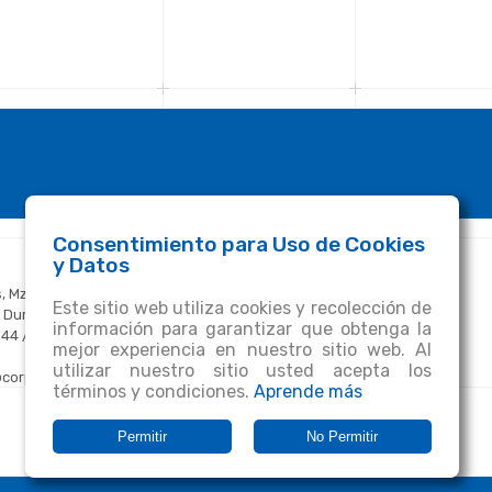
Consentimiento para Uso de Cookies
SÍGUENOS
y Datos
, Mz. R,
Cedal.ecuador
Este sitio web utiliza cookies y recolección de
ía Durán - Tambo
información para garantizar que obtenga la
844 / 280 7116 /
mejor experiencia en nuestro sitio web. Al
CEDALaluminio
utilizar nuestro sitio usted acepta los
@corpesa.com
términos y condiciones.
Aprende más
APP CEDAL
LinkedIn
Permitir
No Permitir