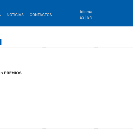
Idioma
S
NOTICIAS
CONTACTOS
ES |
EN
l
en
PREMIOS
.