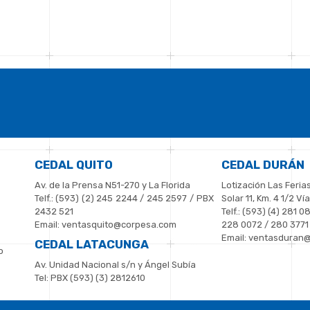
CEDAL QUITO
CEDAL DURÁN
Av. de la Prensa N51-270 y La Florida
Lotización Las Ferias
Telf.: (593) (2) 245 2244 / 245 2597 / PBX
Solar 11, Km. 4 1/2 V
2432 521
Telf.: (593) (4) 281 0
Email: ventasquito@corpesa.com
228 0072 / 280 3771
Email: ventasduran
CEDAL LATACUNGA
o
Av. Unidad Nacional s/n y Ángel Subía
Tel: PBX (593) (3) 2812610