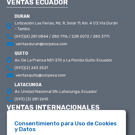
VENTAS ECUADOR
DURAN
Lotización Las Ferias, Mz. R, Solar 11, Km. 4 1/2 Vía Durán
- Tambo.
(593)(4) 281 0844 / 280 7116 / 228 0072 / 280 3771.
ventasduran@corpesa.com
QUITO
Av. De La Prensa N51-270 y La Florida Quito-Ecuador
(593)(2) 243 2521
ventasquito@corpesa.com
LATACUNGA
Av. Unidad Nacional SN, Latacunga, Ecuador
(593) (3) 281 2610
VENTAS INTERNACIONALES
Consentimiento para Uso de Cookies
Lotización Las Ferias, Mz. R, Solar 11, Km. 4 1/2 Vía
y Datos
Durán - Tambo.