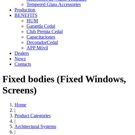
Tempered Glass Accessories
Production
BENEFITS
HUM
Garantía Cedal
Club Premia Cedal
Capacitaciones
DecoradorCedal
APP Móvil
Dealers
News
Contacts
Fixed bodies (Fixed Windows,
Screens)
Home
|
Product Categories
|
Architectural Systems
|