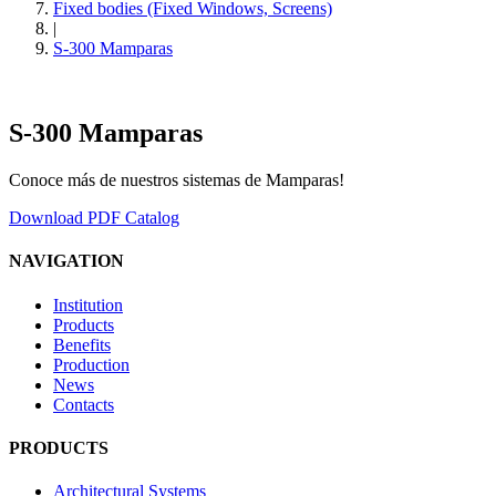
Fixed bodies (Fixed Windows, Screens)
|
S-300 Mamparas
S-300 Mamparas
Conoce más de nuestros sistemas de Mamparas!
Download PDF Catalog
NAVIGATION
Institution
Products
Benefits
Production
News
Contacts
PRODUCTS
Architectural Systems